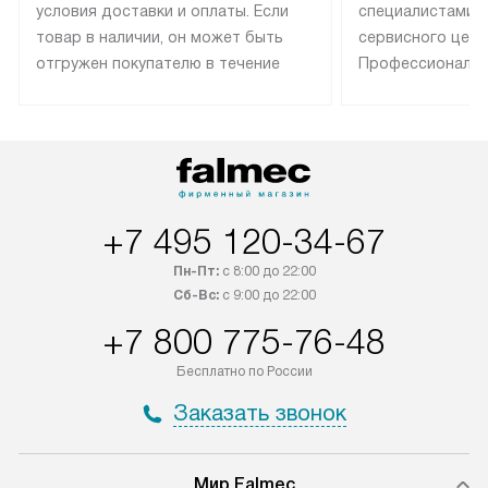
условия доставки и оплаты. Если
специалистами 
товар в наличии, он может быть
сервисного цент
отгружен покупателю в течение
Профессиональн
трех дней. Техника со специальным
гарантия долгой
лейблом доставляется бесплатно
эксплуатации те
по Москве. Выезд за МКАД
техника со спец
оплачивается дополнительно.
подключается б
Возможна доставка товаров по
мастера за МКА
России.
дополнительную 
+7 495 120-34-67
Пн-Пт:
с 8:00 до 22:00
Сб-Вс:
с 9:00 до 22:00
+7 800 775-76-48
Бесплатно по России
Заказать звонок
Мир Falmec